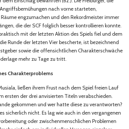
 dem Einschlag bewahrten (62.). Die Freiburger, die
m Angriffsbemühungen nach vorne starteten,
, die Räume engzumachen und den Rekordmeister immer
ngen, die der SCF folglich besser kontrollieren konnte.
praktisch mit der letzten Aktion des Spiels fiel und dem
die Runde der letzten Vier bescherte, ist bezeichnend
stgeber sowie die offensichtlichen Charakterschwäche
derlage mehr zu Tage zu tritt.
ines Charakterproblems
usiala, ließen ihrem Frust nach dem Spiel freien Lauf
m ersten der drei anvisierten Titeln verabschieden.
tande gekommen und wer hatte diese zu verantworten?
s sicherlich nicht. Es lag wie auch in den vergangenen
vorbereitung oder zwischenmenschlichen Problemen