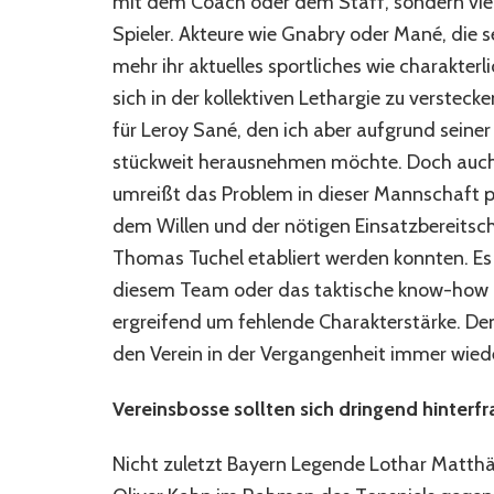
mit dem Coach oder dem Staff, sondern viel
Spieler. Akteure wie Gnabry oder Mané, die
mehr ihr aktuelles sportliches wie charakter
sich in der kollektiven Lethargie zu versteck
für Leroy Sané, den ich aber aufgrund seiner
stückweit herausnehmen möchte. Doch auch
umreißt das Problem in dieser Mannschaft pe
dem Willen und der nötigen Einsatzbereitsch
Thomas Tuchel etabliert werden konnten. Es g
diesem Team oder das taktische know-how de
ergreifend um fehlende Charakterstärke. Dem
den Verein in der Vergangenheit immer wied
Vereinsbosse sollten sich dringend hinterf
Nicht zuletzt Bayern Legende Lothar Matth