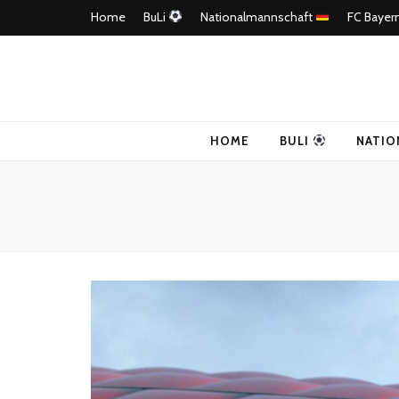
Home
BuLi
Nationalmannschaft
FC Bayer
4Ballers – E
HOME
BULI
NATIO