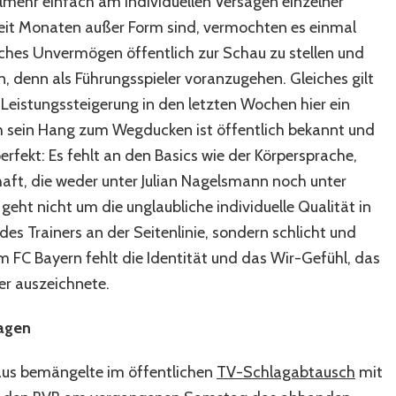
mehr einfach am individuellen Versagen einzelner
 seit Monaten außer Form sind, vermochten es einmal
liches Unvermögen öffentlich zur Schau zu stellen und
en, denn als Führungsspieler voranzugehen. Gleiches gilt
 Leistungssteigerung in den letzten Wochen hier ein
 sein Hang zum Wegducken ist öffentlich bekannt und
rfekt: Es fehlt an den Basics wie der Körpersprache,
aft, die weder unter Julian Nagelsmann noch unter
eht nicht um die unglaubliche individuelle Qualität in
s Trainers an der Seitenlinie, sondern schlicht und
 FC Bayern fehlt die Identität und das Wir-Gefühl, das
er auszeichnete.
ragen
äus bemängelte im öffentlichen
TV-Schlagabtausch
mit