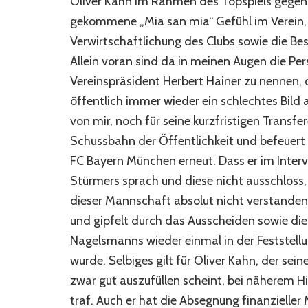
Oliver Kahn im Rahmen des Topspiels geg
gekommene „Mia san mia“ Gefühl im Verein,
Verwirtschaftlichung des Clubs sowie die B
Allein voran sind da in meinen Augen die Pe
Vereinspräsident Herbert Hainer zu nennen
öffentlich immer wieder ein schlechtes Bild
von mir, noch für seine
kurzfristigen Transfe
Schussbahn der Öffentlichkeit und befeuert
FC Bayern München erneut. Dass er im
Inter
Stürmers sprach und diese nicht ausschloss,
dieser Mannschaft absolut nicht verstanden 
und gipfelt durch das Ausscheiden sowie die
Nagelsmanns wieder einmal in der Feststell
wurde. Selbiges gilt für Oliver Kahn, der sei
zwar gut auszufüllen scheint, bei näherem 
traf. Auch er hat die Absegnung finanzieller