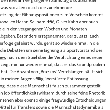
en den BVB am vergangenen Samstag das abhanden
 was vor allem durch die zunehmende
esetzung der Führungspositionen zum Vorschein kommt.
rsonalien Hasan Salihamidžić, Oliver Kahn aber auch
, die in den vergangenen Wochen und Monaten
 abgeben. Besonders erstgenannter, der zuletzt, auch
rerfolge
gefeiert wurde, gerät so wieder einmal in die
 die Debatten um seine Eignung als Sportvorstand des
view
nach dem Spiel über die Verpflichtung eines neuen
 zeigt mir nur wieder einmal, dass er das Grundproblem
hat. Die Anzahl von „Brazzos“ Verfehlungen häuft sich
 in meinen Augen völlig überstürzte Entlassung
ung, dass diese Mannschaft falsch zusammengestellt
nen Job öffentlichkeitswirksam durch seine feine Rhetorik
Hinsehen aber ebenso einige fragwürdige Entscheidungen
 Mittel für Transfers sowie die Mannschaftsdynamik als