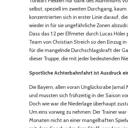
Torwart Flekken nur dank des Aluminiums vor
selbst, speziell im zweiten Durchgang, kau
konzentrierten sich in erster Linie darauf
wieder in für sie ungefährliche Zonen abzudrä
Dass das 1:2 per Elfmeter durch Lucas Höler 
Team von Christian Streich so den Einzug in 
für die mangelnde Durchschlagskraft der Ga
dieser Truppe, die mit jeder bedeutenden Nie
Sportliche Achterbahnfahrt ist Ausdruck e
Die Bayern, allen voran Unglücksrabe Jamal M
und mussten sich frühzeitig in der Saison vo
Doch wie war die Niederlage überhaupt zus
Um eins vorweg zu nehmen: Der Trainer war e
Monaten nicht an einer mangelhaften Spiel