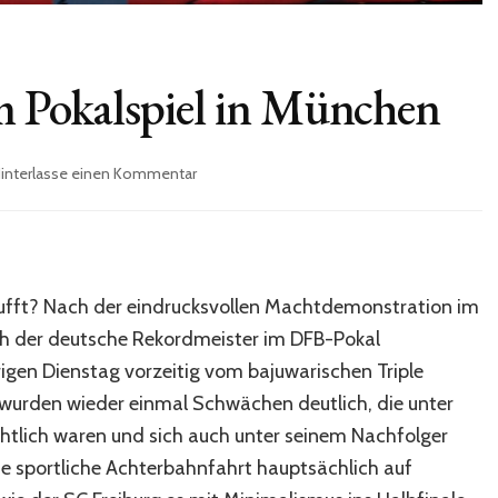
 Pokalspiel in München
zu
interlasse einen Kommentar
Meine
Gedanken
zum
Pokalspiel
in
rpufft? Nach der eindrucksvollen Machtdemonstration im
München
ich der deutsche Rekordmeister im DFB-Pokal
rigen Dienstag vorzeitig vom bajuwarischen Triple
wurden wieder einmal Schwächen deutlich, die unter
chtlich waren und sich auch unter seinem Nachfolger
ie sportliche Achterbahnfahrt hauptsächlich auf