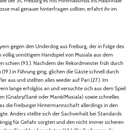
wie der SC Freiburg es mit Minimalismus ins Halbfinale
sse mal genauer hinterfragen sollten, erfahrt ihr im
ayern gegen den Underdog aus Freiburg, der in Folge des
ch völlig unnötigem Handspiel von Musiala aus dem
 schien (93.). Nachdem der Rekordmeister früh durch
19.) in Führung ging, glichen die Gäste schnell durch
 aus und stellten alles wieder auf Pari (27.). Im
yern lange erfolglos an und versuchte sich aus dem Spiel
en (Gnabry/Sané oder Mané/Musiala) sowie schnelles
was die Freiburger Hintermannschaft allerdings in den
gte. Anders stellte sich der Sachverhalt bei Standards
ängig für Gefahr sorgten und den nicht immer sicheren