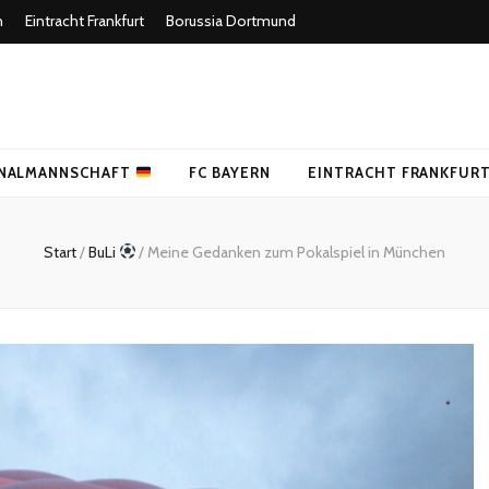
n
Eintracht Frankfurt
Borussia Dortmund
uer Fußballblog
NALMANNSCHAFT
FC BAYERN
EINTRACHT FRANKFUR
Start
/
BuLi
/
Meine Gedanken zum Pokalspiel in München