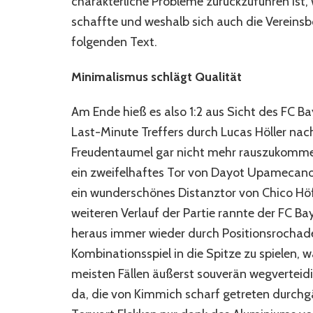
charakterliche Probleme zurückzuführen ist, 
schaffte und weshalb sich auch die Vereinsbo
folgenden Text.
Minimalismus schlägt Qualität
Am Ende hieß es also 1:2 aus Sicht des FC B
Last-Minute Treffers durch Lucas Höller na
Freudentaumel gar nicht mehr rauszukommen
ein zweifelhaftes Tor von Dayot Upamecano (
ein wunderschönes Distanztor von Chico Höfler
weiteren Verlauf der Partie rannte der FC Ba
heraus immer wieder durch Positionsrochad
Kombinationsspiel in die Spitze zu spielen, 
meisten Fällen äußerst souverän wegverteidi
da, die von Kimmich scharf getreten durchg