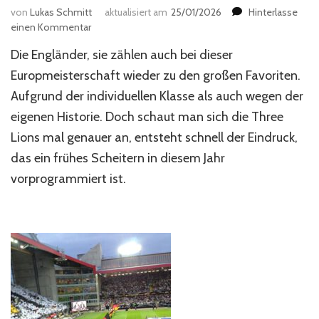
von
Lukas Schmitt
aktualisiert am
25/01/2026
Hinterlasse
zu
einen Kommentar
England
Die Engländer, sie zählen auch bei dieser
und
der
Europmeisterschaft wieder zu den großen Favoriten.
Nimbus
Aufgrund der individuellen Klasse als auch wegen der
des
eigenen Historie. Doch schaut man sich die Three
Scheiterns
Lions mal genauer an, entsteht schnell der Eindruck,
das ein frühes Scheitern in diesem Jahr
vorprogrammiert ist.