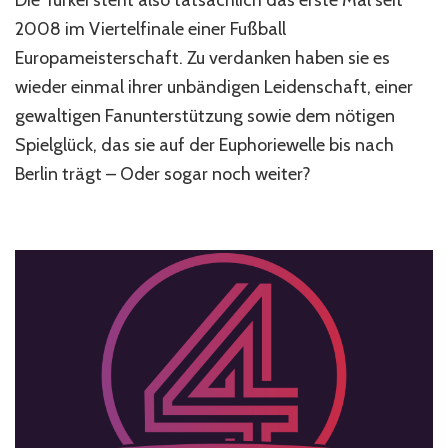
Die Türkei steht also tatsächlich das erste Mal seit
türkischer
Wahnsinn
2008 im Viertelfinale einer Fußball
Europameisterschaft. Zu verdanken haben sie es
wieder einmal ihrer unbändigen Leidenschaft, einer
gewaltigen Fanunterstützung sowie dem nötigen
Spielglück, das sie auf der Euphoriewelle bis nach
Berlin trägt – Oder sogar noch weiter?