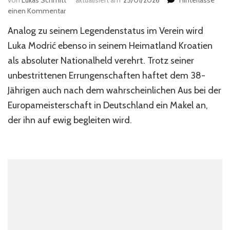
von
Lukas Schmitt
aktualisiert am
25/01/2026
Hinterlasse
zu
einen Kommentar
Ein
Analog zu seinem Legendenstatus im Verein wird
unvollendeter
Nationalheld
Luka Modrić ebenso in seinem Heimatland Kroatien
als absoluter Nationalheld verehrt. Trotz seiner
unbestrittenen Errungenschaften haftet dem 38-
Jährigen auch nach dem wahrscheinlichen Aus bei der
Europameisterschaft in Deutschland ein Makel an,
der ihn auf ewig begleiten wird.