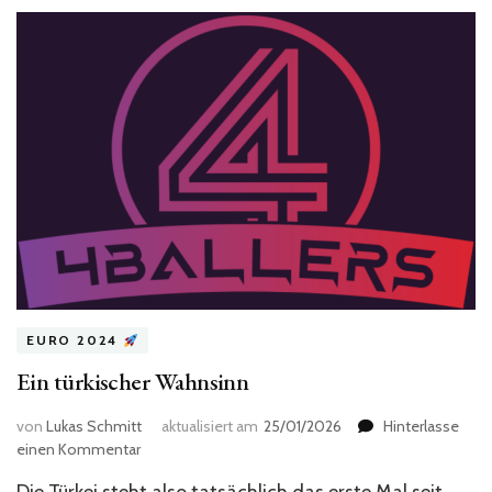
EURO 2024
Ein türkischer Wahnsinn
von
Lukas Schmitt
aktualisiert am
25/01/2026
Hinterlasse
zu
einen Kommentar
Ein