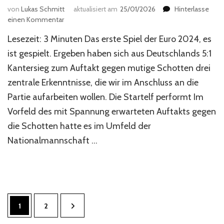
von
Lukas Schmitt
aktualisiert am
25/01/2026
Hinterlasse
zu
einen Kommentar
Drei
Lesezeit: 3 Minuten Das erste Spiel der Euro 2024, es
Erkenntnisse
aus
ist gespielt. Ergeben haben sich aus Deutschlands 5:1
dem
Kantersieg zum Auftakt gegen mutige Schotten drei
Eröffnungsspiel
zentrale Erkenntnisse, die wir im Anschluss an die
Partie aufarbeiten wollen. Die Startelf performt Im
Vorfeld des mit Spannung erwarteten Auftakts gegen
die Schotten hatte es im Umfeld der
Nationalmannschaft …
Seitennummerierung
Seite
Seite
1
2
der