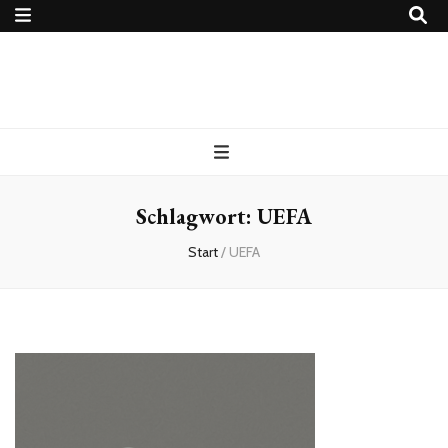
4Ballers – Euer
Fußballblog
Schlagwort:
UEFA
Start
/
UEFA