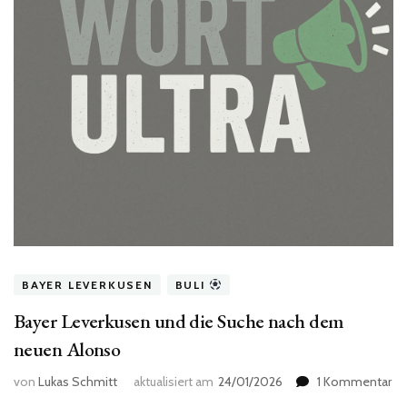
BAYER LEVERKUSEN
BULI
Bayer Leverkusen und die Suche nach dem
neuen Alonso
zu
von
Lukas Schmitt
aktualisiert am
24/01/2026
1 Kommentar
Ba