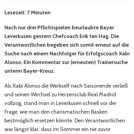
Le
un
Lesezeit: 7 Minuten
di
Su
Nach nur drei Pflichtspielen beurlaubte Bayer
na
d
Leverkusen gestern Chefcoach Erik ten Hag. Die
ne
Verantwortlichen begeben sich somit erneut auf die
Al
Suche nach einem Nachfolger für Erfolgscoach Xabi
Alonso. Ein Kommentar zur (erneuten) Trainersuche
unterm Bayer-Kreuz.
Als Xabi Alonso die Werkself nach Saisonende verließ
und seinen Wechsel zu Herzensclub Real Madrid
vollzog, stand man in Leverkusen schnell vor der
Frage, wie man den charismatischen Basken
bestmöglich ersetzen könnte. Den Verantwortlichen
war längst klar, dass im Sommer ein nie zuvor