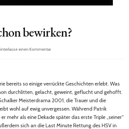
schon bewirken?
zu
interlasse einen Kommentar
Was
kann
ein
„Tor“
schon
rie bereits so einige verrückte Geschichten erlebt. Was
bewirken?
hon durchlitten, gelacht, geweint, geflucht und gehofft.
 Schalker Meisterdrama 2001, die Trauer und die
leibt wohl auf ewig unvergessen. Während Patrik
r mehr als eine Dekade später das erste Triple „seiner“
ußerdem sich an die Last Minute Rettung des HSV in