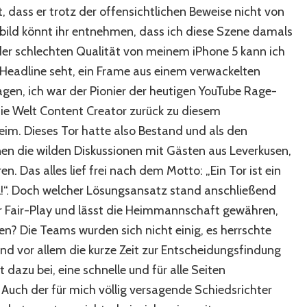
 dass er trotz der offensichtlichen Beweise nicht von
bild könnt ihr entnehmen, dass ich diese Szene damals
 der schlechten Qualität von meinem iPhone 5 kann ich
r Headline seht, ein Frame aus einem verwackelten
agen, ich war der Pionier der heutigen YouTube Rage-
die Welt Content Creator zurück zu diesem
eim. Dieses Tor hatte also Bestand und als den
en die wilden Diskussionen mit Gästen aus Leverkusen,
n. Das alles lief frei nach dem Motto: „Ein Tor ist ein
gal!“. Doch welcher Lösungsansatz stand anschließend
r Fair-Play und lässt die Heimmannschaft gewähren,
en? Die Teams wurden sich nicht einig, es herrschte
nd vor allem die kurze Zeit zur Entscheidungsfindung
dazu bei, eine schnelle und für alle Seiten
 Auch der für mich völlig versagende Schiedsrichter