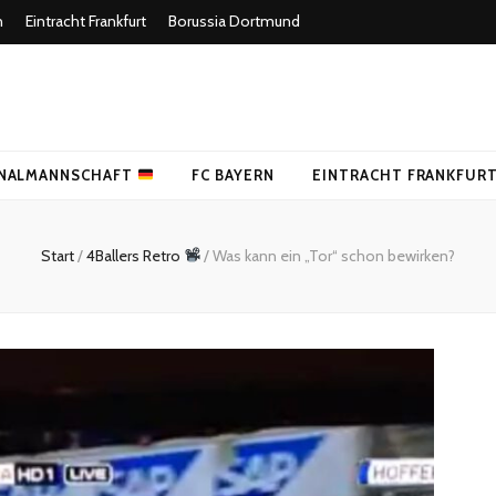
n
Eintracht Frankfurt
Borussia Dortmund
uer Fußballblog
NALMANNSCHAFT
FC BAYERN
EINTRACHT FRANKFUR
Start
/
4Ballers Retro
/
Was kann ein „Tor“ schon bewirken?