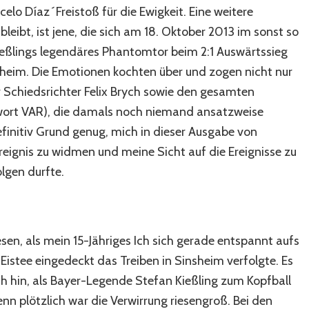
lo Díaz´Freistoß für die Ewigkeit. Eine weitere
leibt, ist jene, die sich am 18. Oktober 2013 im sonst so
ießlings legendäres Phantomtor beim 2:1 Auswärtssieg
heim. Die Emotionen kochten über und zogen nicht nur
r Schiedsrichter Felix Brych sowie den gesamten
hwort VAR), die damals noch niemand ansatzweise
finitiv Grund genug, mich in dieser Ausgabe von
reignis zu widmen und meine Sicht auf die Ereignisse zu
olgen durfte.
sen, als mein 15-Jähriges Ich sich gerade entspannt aufs
stee eingedeckt das Treiben in Sinsheim verfolgte. Es
ich hin, als Bayer-Legende Stefan Kießling zum Kopfball
n plötzlich war die Verwirrung riesengroß. Bei den