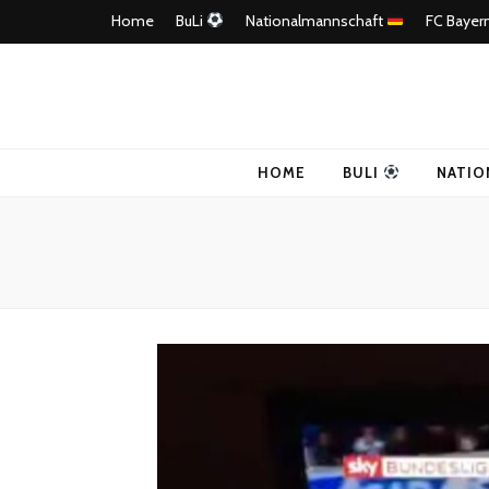
Home
BuLi
Nationalmannschaft
FC Bayer
4Ballers – E
HOME
BULI
NATIO