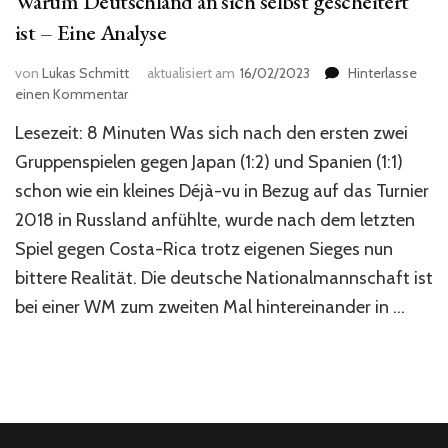
Warum Deutschland an sich selbst gescheitert
ist – Eine Analyse
von
Lukas Schmitt
aktualisiert am
16/02/2023
Hinterlasse
zu
einen Kommentar
Warum
Lesezeit: 8 Minuten Was sich nach den ersten zwei
Deutschland
an
Gruppenspielen gegen Japan (1:2) und Spanien (1:1)
sich
schon wie ein kleines Déjà-vu in Bezug auf das Turnier
selbst
2018 in Russland anfühlte, wurde nach dem letzten
gescheitert
ist
Spiel gegen Costa-Rica trotz eigenen Sieges nun
–
bittere Realität. Die deutsche Nationalmannschaft ist
Eine
Analyse
bei einer WM zum zweiten Mal hintereinander in …