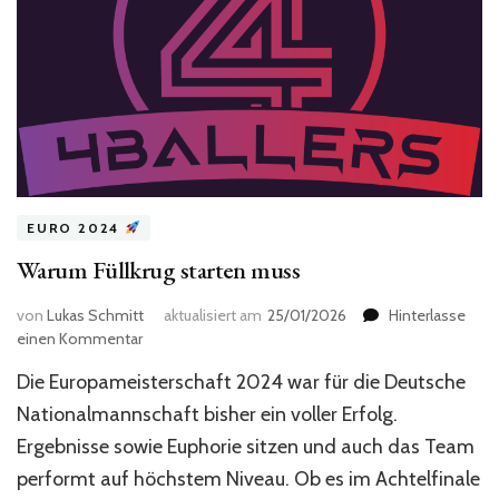
EURO 2024
Warum Füllkrug starten muss
von
Lukas Schmitt
aktualisiert am
25/01/2026
Hinterlasse
zu
einen Kommentar
Warum
Die Europameisterschaft 2024 war für die Deutsche
Füllkrug
starten
Nationalmannschaft bisher ein voller Erfolg.
muss
Ergebnisse sowie Euphorie sitzen und auch das Team
performt auf höchstem Niveau. Ob es im Achtelfinale