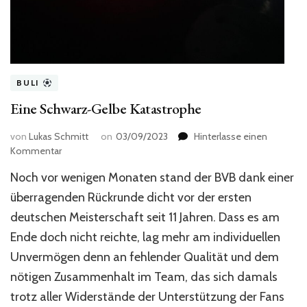
BULI
Eine Schwarz-Gelbe Katastrophe
von
Lukas Schmitt
on
03/09/2023
Hinterlasse einen
zu
Kommentar
Eine
Noch vor wenigen Monaten stand der BVB dank einer
Schwarz-
Gelbe
überragenden Rückrunde dicht vor der ersten
Katastrophe
deutschen Meisterschaft seit 11 Jahren. Dass es am
Ende doch nicht reichte, lag mehr am individuellen
Unvermögen denn an fehlender Qualität und dem
nötigen Zusammenhalt im Team, das sich damals
trotz aller Widerstände der Unterstützung der Fans