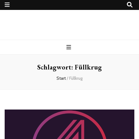
4Ballers – Euer
Fußballblog
Schlagwort:
Füllkrug
Start
/
Füllkrug