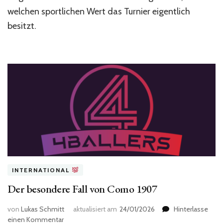
Klub-
welchen sportlichen Wert das Turnier eigentlich
WM
besitzt.
wirklich?
INTERNATIONAL
Der besondere Fall von Como 1907
von
Lukas Schmitt
aktualisiert am
24/01/2026
Hinterlasse
zu
einen Kommentar