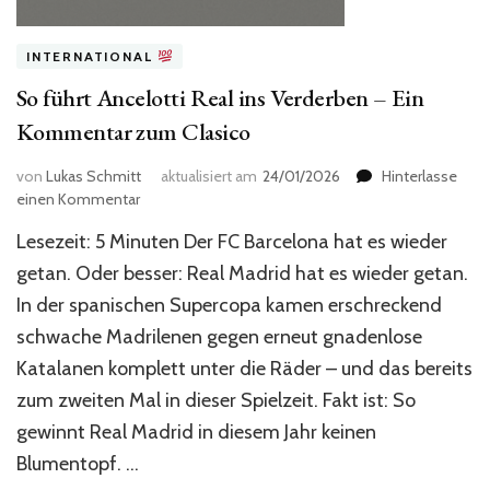
INTERNATIONAL
So führt Ancelotti Real ins Verderben – Ein
Kommentar zum Clasico
von
Lukas Schmitt
aktualisiert am
24/01/2026
Hinterlasse
zu
einen Kommentar
So
Lesezeit: 5 Minuten Der FC Barcelona hat es wieder
führt
Ancelotti
getan. Oder besser: Real Madrid hat es wieder getan.
Real
In der spanischen Supercopa kamen erschreckend
ins
schwache Madrilenen gegen erneut gnadenlose
Verderben
–
Katalanen komplett unter die Räder – und das bereits
Ein
zum zweiten Mal in dieser Spielzeit. Fakt ist: So
Kommentar
zum
gewinnt Real Madrid in diesem Jahr keinen
Clasico
Blumentopf. …