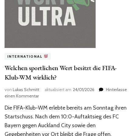
INTERNATIONAL
Welchen sportlichen Wert besitzt die FIFA-
Klub-WM wirklich?
von
Lukas Schmitt
aktualisiert am
24/01/2026
Hinterlasse
zu
einen Kommentar
Welchen
Die FIFA-Klub-WM erlebte bereits am Sonntag ihren
sportlichen
Wert
Startschuss. Nach dem 10:0-Auftaktsieg des FC
besitzt
Bayern gegen Auckland City sowie den
die
Gegebenheiten vor Ort bleibt die Frage offen,
FIFA-