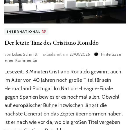
INTERNATIONAL
Der letzte Tanz des Cristiano Ronaldo
von
Lukas Schmitt
aktualisiert am
23/01/2026
Hinterlasse
zu
einen Kommentar
Der
Lesezeit: 3 Minuten Cristiano Ronaldo gewinnt auch
letzte
Tanz
im Alter von 40 Jahren noch große Titel für sein
des
Heimatland Portugal. Im Nations-League-Finale
Cristiano
gegen Spanien bewies er es nochmal allen. Obwohl
Ronaldo
auf europäischer Bühne inzwischen längst die
nächste Generation das Zepter übernommen haben,
ist er nach wie vor da, wo die großen Titel vergeben