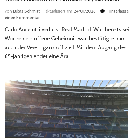
von
Lukas Schmitt
aktualisiert am
24/01/2026
Hinterlasse
zu
einen Kommentar
Carlo
Carlo Ancelotti verlässt Real Madrid. Was bereits seit
Ancelotti:
Ein
Wochen ein offene Geheimnis war, bestätigte nun
Vermächtnis,
auch der Verein ganz offiziell. Mit dem Abgang des
das
65-Jährigen endet eine Ära.
bleibt