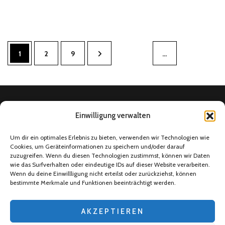
Seitennummerierung
Seite
Seite
Seite
1
2
9
…
der
Beiträge
Einwilligung verwalten
Home
Um dir ein optimales Erlebnis zu bieten, verwenden wir Technologien wie
Cookies, um Geräteinformationen zu speichern und/oder darauf
Social Media
zuzugreifen. Wenn du diesen Technologien zustimmst, können wir Daten
4Ballers Fußballtalk
wie das Surfverhalten oder eindeutige IDs auf dieser Website verarbeiten.
Wenn du deine Einwillligung nicht erteilst oder zurückziehst, können
Über uns
bestimmte Merkmale und Funktionen beeinträchtigt werden.
Datenschutzerklärung
AKZEPTIEREN
Impressum