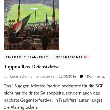
EINTRACHT FRANKFURT
INTERNATIONAL
Toppmöllers Defensivkrise
zu
von
Lukas Schmitt
aktualisiert am
23/01/2026
1 Kommentar
To
Das 1:5 gegen Atletico Madrid bedeutete für die SGE
De
nicht nur die dritte Saisonpleite, sondern auch das
nächste Gegentorfestival. In Frankfurt läuten längst
die Alarmglocken.