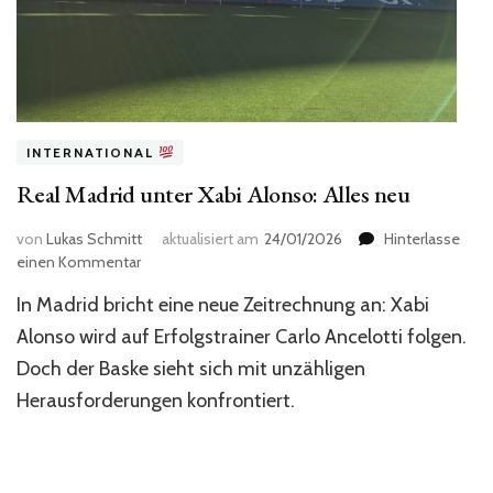
INTERNATIONAL
Real Madrid unter Xabi Alonso: Alles neu
von
Lukas Schmitt
aktualisiert am
24/01/2026
Hinterlasse
zu
einen Kommentar
Real
In Madrid bricht eine neue Zeitrechnung an: Xabi
Madrid
unter
Alonso wird auf Erfolgstrainer Carlo Ancelotti folgen.
Xabi
Doch der Baske sieht sich mit unzähligen
Alonso:
Herausforderungen konfrontiert.
Alles
neu