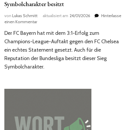
Symbolcharakter besitzt
von
Lukas Schmitt
aktualisiert am
24/01/2026
Hinterlasse
zu
einen Kommentar
Warum
Der FC Bayern hat mit dem 3:1-Erfolg zum
der
Bayern-
Champions-League-Auftakt gegen den FC Chelsea
Sieg
ein echtes Statement gesetzt. Auch für die
gegen
Reputation der Bundesliga besitzt dieser Sieg
Chelsea
Symbolcharakter
Symbolcharakter.
besitzt