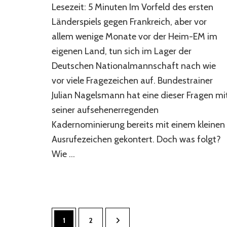
Lesezeit: 5 Minuten Im Vorfeld des ersten
heute
EM
Länderspiels gegen Frankreich, aber vor
wäre
allem wenige Monate vor der Heim-EM im
eigenen Land, tun sich im Lager der
Deutschen Nationalmannschaft nach wie
vor viele Fragezeichen auf. Bundestrainer
Julian Nagelsmann hat eine dieser Fragen mi
seiner aufsehenerregenden
Kadernominierung bereits mit einem kleinen
Ausrufezeichen gekontert. Doch was folgt?
Wie …
Seitennummerierung
Seite
Seite
1
2