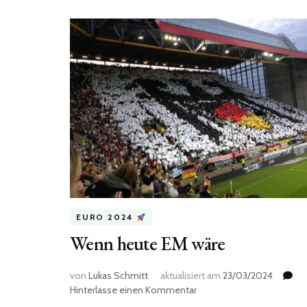
EURO 2024
Wenn heute EM wäre
von
Lukas Schmitt
aktualisiert am
23/03/2024
zu
Hinterlasse einen Kommentar
Wenn