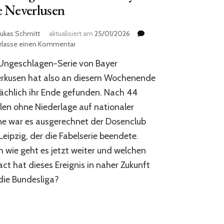
e Neverlusen
ukas Schmitt
aktualisiert am
25/01/2026
zu
erlasse einen Kommentar
Bundesliga
Ungeschlagen-Serie von Bayer
Diaries
#003
erkusen hat also an diesem Wochenende
–
ächlich ihr Ende gefunden. Nach 44
Bye
len ohne Niederlage auf nationaler
Bye
Neverlusen
e war es ausgerechnet der Dosenclub
Leipzig, der die Fabelserie beendete.
 wie geht es jetzt weiter und welchen
ct hat dieses Ereignis in naher Zukunft
die Bundesliga?