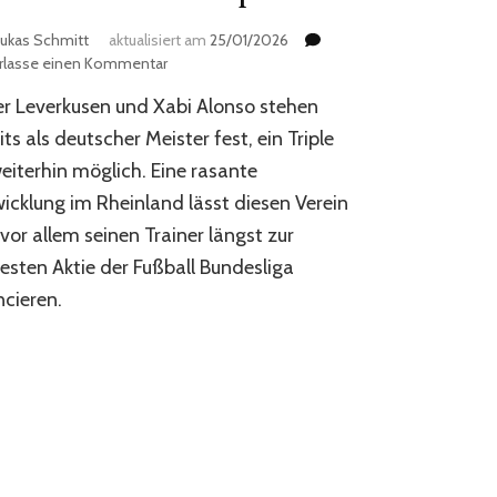
ukas Schmitt
aktualisiert am
25/01/2026
zu
erlasse einen Kommentar
Die
r Leverkusen und Xabi Alonso stehen
heißeste
Aktie
its als deutscher Meister fest, ein Triple
Europas
weiterhin möglich. Eine rasante
icklung im Rheinland lässt diesen Verein
vor allem seinen Trainer längst zur
esten Aktie der Fußball Bundesliga
cieren.