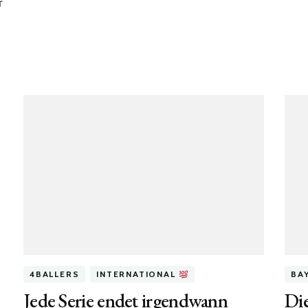
r
4BALLERS
INTERNATIONAL
BA
Jede Serie endet irgendwann
Die