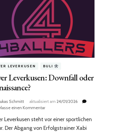
YER LEVERKUSEN
BULI
er Leverkusen: Downfall oder
naissance?
ukas Schmitt
aktualisiert am
24/01/2026
zu
erlasse einen Kommentar
Bayer
r Leverkusen steht vor einer sportlichen
Leverkusen:
Downfall
r. Der Abgang von Erfolgstrainer Xabi
oder