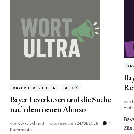
BA
Bay
Re
BAYER LEVERKUSEN
BULI
Bayer Leverkusen und die Suche
von
L
nach dem neuen Alonso
Hint
Baye
von
Lukas Schmitt
aktualisiert am
24/01/2026
1
Zäsu
zu
Kommentar