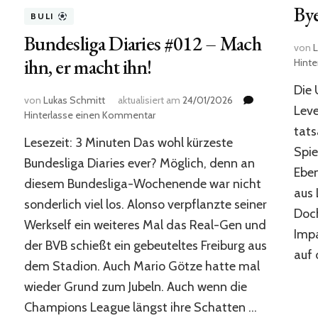
By
BULI
Bundesliga Diaries #012 – Mach
von
L
ihn, er macht ihn!
Hint
Die 
von
Lukas Schmitt
aktualisiert am
24/01/2026
Lev
zu
Hinterlasse einen Kommentar
Bundesliga
tats
Lesezeit: 3 Minuten Das wohl kürzeste
Diaries
Spie
#012
Bundesliga Diaries ever? Möglich, denn an
Eben
–
diesem Bundesliga-Wochenende war nicht
Mach
aus 
sonderlich viel los. Alonso verpflanzte seiner
ihn,
Doch
er
Werkself ein weiteres Mal das Real-Gen und
Impa
macht
der BVB schießt ein gebeuteltes Freiburg aus
ihn!
auf 
dem Stadion. Auch Mario Götze hatte mal
wieder Grund zum Jubeln. Auch wenn die
Champions League längst ihre Schatten …