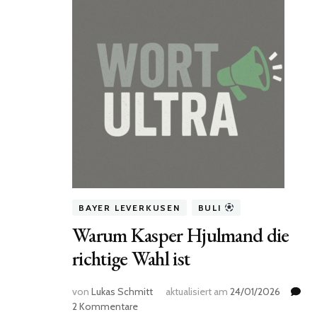
BAYER LEVERKUSEN
BULI
Warum Kasper Hjulmand die
richtige Wahl ist
von
Lukas Schmitt
aktualisiert am
24/01/2026
zu
2 Kommentare