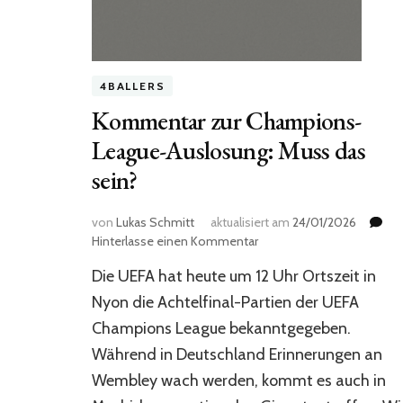
4BALLERS
Kommentar zur Champions-
League-Auslosung: Muss das
sein?
von
Lukas Schmitt
aktualisiert am
24/01/2026
zu
Hinterlasse einen Kommentar
Kommentar
Die UEFA hat heute um 12 Uhr Ortszeit in
zur
Champions-
Nyon die Achtelfinal-Partien der UEFA
League-
Champions League bekanntgegeben.
Auslosung:
Während in Deutschland Erinnerungen an
Muss
das
Wembley wach werden, kommt es auch in
sein?