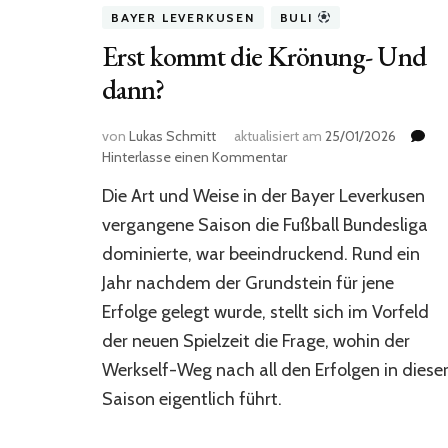
BAYER LEVERKUSEN
BULI
Erst kommt die Krönung- Und
dann?
von
Lukas Schmitt
aktualisiert am
25/01/2026
zu
Hinterlasse einen Kommentar
Erst
Die Art und Weise in der Bayer Leverkusen
kommt
die
vergangene Saison die Fußball Bundesliga
Krönung-
dominierte, war beeindruckend. Rund ein
Und
Jahr nachdem der Grundstein für jene
dann?
Erfolge gelegt wurde, stellt sich im Vorfeld
der neuen Spielzeit die Frage, wohin der
Werkself-Weg nach all den Erfolgen in diese
Saison eigentlich führt.