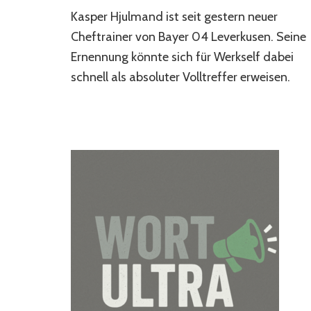
Warum
Kasper Hjulmand ist seit gestern neuer
Kasper
Hjulmand
Cheftrainer von Bayer 04 Leverkusen. Seine
die
Ernennung könnte sich für Werkself dabei
richtige
schnell als absoluter Volltreffer erweisen.
Wahl
ist