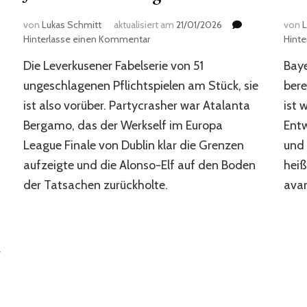
von
Lukas Schmitt
aktualisiert am
21/01/2026
von
L
zu
Hinterlasse einen Kommentar
Hint
Jede
Die Leverkusener Fabelserie von 51
Baye
Serie
endet
ungeschlagenen Pflichtspielen am Stück, sie
bere
irgendwann
ist also vorüber. Partycrasher war Atalanta
ist 
Bergamo, das der Werkself im Europa
Entw
League Finale von Dublin klar die Grenzen
und 
aufzeigte und die Alonso-Elf auf den Boden
heiß
der Tatsachen zurückholte.
avan
r