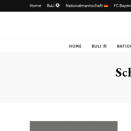
Home
BuLi
Nationalmannschaft
FC Bayer
4Ballers – E
HOME
BULI
NATIO
Sc