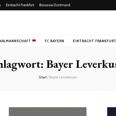
n
Eintracht Frankfurt
Borussia Dortmund
uer Fußballblog
NALMANNSCHAFT
FC BAYERN
EINTRACHT FRANKFUR
hlagwort:
Bayer Leverku
Start
/
Bayer Leverkusen