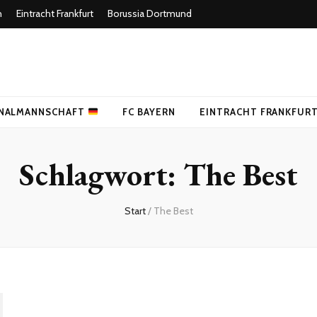
n
Eintracht Frankfurt
Borussia Dortmund
uer Fußballblog
NALMANNSCHAFT
FC BAYERN
EINTRACHT FRANKFUR
Schlagwort:
The Best
Start
/
The Best