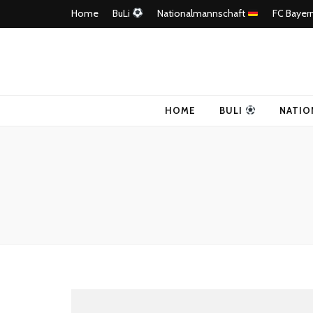
Home
BuLi
Nationalmannschaft
FC Bayer
4Ballers – E
HOME
BULI
NATIO