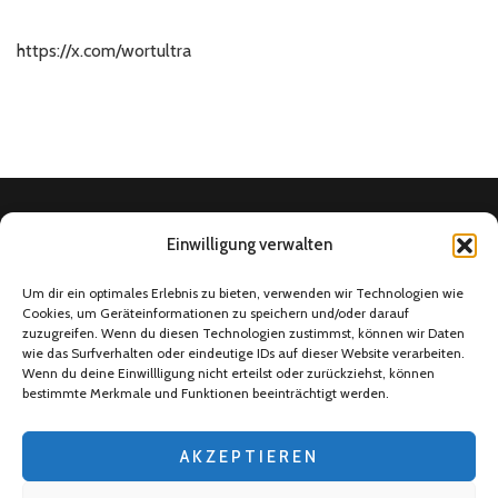
https://x.com/wortultra
Einwilligung verwalten
Home
Um dir ein optimales Erlebnis zu bieten, verwenden wir Technologien wie
Cookies, um Geräteinformationen zu speichern und/oder darauf
Social Media
zuzugreifen. Wenn du diesen Technologien zustimmst, können wir Daten
4Ballers Fußballtalk
wie das Surfverhalten oder eindeutige IDs auf dieser Website verarbeiten.
Wenn du deine Einwillligung nicht erteilst oder zurückziehst, können
Über uns
bestimmte Merkmale und Funktionen beeinträchtigt werden.
Datenschutzerklärung
AKZEPTIEREN
Impressum