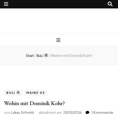
4Ballers – Euer
Fußballblog
Start
/
BuLi
/
Wohin mit Dominik Kohr?
BULI
MAINZ 05
Wohin mit Dominik Kohr?
zu
von
Lukas Schmitt
aktualisiert am
23/01/2026
1 Kommentar
Wo