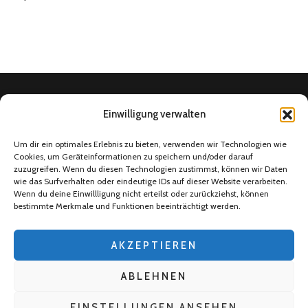
Einwilligung verwalten
Home
Um dir ein optimales Erlebnis zu bieten, verwenden wir Technologien wie
Cookies, um Geräteinformationen zu speichern und/oder darauf
Social Media
zuzugreifen. Wenn du diesen Technologien zustimmst, können wir Daten
4Ballers Fußballtalk
wie das Surfverhalten oder eindeutige IDs auf dieser Website verarbeiten.
Wenn du deine Einwillligung nicht erteilst oder zurückziehst, können
Über uns
bestimmte Merkmale und Funktionen beeinträchtigt werden.
Datenschutzerklärung
AKZEPTIEREN
Impressum
ABLEHNEN
2026 Copyright
4Ballers - Euer Fußballblog
.
Blossom Mommy Blog |
EINSTELLUNGEN ANSEHEN