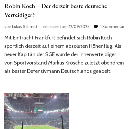
Robin Koch – Der derzeit beste deutsche
Verteidiger?
zu
von
Lukas Schmitt
aktualisiert am
12/09/2025
1 Kommentar
Ro
Mit Eintracht Frankfurt befindet sich Robin Koch
Ko
–
sportlich derzeit auf einem absoluten Höhenflug. Als
De
neuer Kapitän der SGE wurde der Innenverteidiger
de
von Sportvorstand Markus Krösche zuletzt obendrein
be
de
als bester Defensivmann Deutschlands geadelt.
Ver