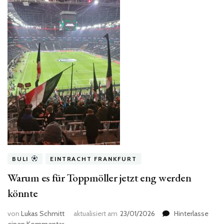
BULI
EINTRACHT FRANKFURT
Warum es für Toppmöller jetzt eng werden
könnte
von
Lukas Schmitt
aktualisiert am
23/01/2026
Hinterlasse
zu