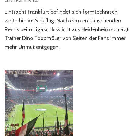
einen Kommentar
Warum
Eintracht Frankfurt befindet sich formtechnisch
es
für
weiterhin im Sinkflug. Nach dem enttäuschenden
Toppmöller
Remis beim Ligaschlusslicht aus Heidenheim schlägt
jetzt
Trainer Dino Toppmöller von Seiten der Fans immer
eng
werden
mehr Unmut entgegen.
könnte