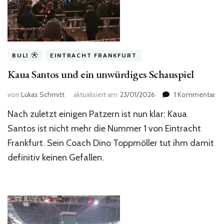
BULI
EINTRACHT FRANKFURT
Kaua Santos und ein unwürdiges Schauspiel
zu
von
Lukas Schmitt
aktualisiert am
23/01/2026
1 Kommentar
Ka
Nach zuletzt einigen Patzern ist nun klar: Kaua
Sa
un
Santos ist nicht mehr die Nummer 1 von Eintracht
ein
Frankfurt. Sein Coach Dino Toppmöller tut ihm damit
un
definitiv keinen Gefallen.
Sc