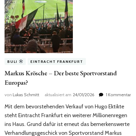
BULI
EINTRACHT FRANKFURT
Markus Krösche – Der beste Sportvorstand
Europas?
zu
von
Lukas Schmitt
aktualisiert am
24/01/2026
1 Kommentar
Ma
Mit dem bevorstehenden Verkauf von Hugo Ektikte
Kr
–
steht Eintracht Frankfurt ein weiterer Millionenregen
De
ins Haus. Grund dafür ist erneut das bemerkenswerte
be
Verhandlungsgeschick von Sportvorstand Markus
Sp