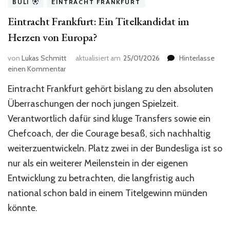
BULI
EINTRACHT FRANKFURT
Eintracht Frankfurt: Ein Titelkandidat im
Herzen von Europa?
von
Lukas Schmitt
aktualisiert am
25/01/2026
Hinterlasse
zu
einen Kommentar
Eintracht
Eintracht Frankfurt gehört bislang zu den absoluten
Frankfurt:
Ein
Überraschungen der noch jungen Spielzeit.
Titelkandidat
Verantwortlich dafür sind kluge Transfers sowie ein
im
Chefcoach, der die Courage besaß, sich nachhaltig
Herzen
von
weiterzuentwickeln. Platz zwei in der Bundesliga ist so
Europa?
nur als ein weiterer Meilenstein in der eigenen
Entwicklung zu betrachten, die langfristig auch
national schon bald in einem Titelgewinn münden
könnte.