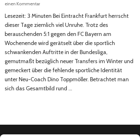
zu
einen Kommentar
Was
Lesezeit: 3 Minuten Bei Eintracht Frankfurt herrscht
ist
eigentlich
dieser Tage ziemlich viel Unruhe. Trotz des
diese
berauschenden 5:1 gegen den FC Bayern am
Übergangssaison?
Wochenende wird gerätselt über die sportlich
schwankenden Auftritte in der Bundesliga,
gemutmaßt bezüglich neuer Transfers im Winter und
gemeckert über die fehlende sportliche Identität
unter Neu-Coach Dino Toppmöller. Betrachtet man
sich das Gesamtbild rund …