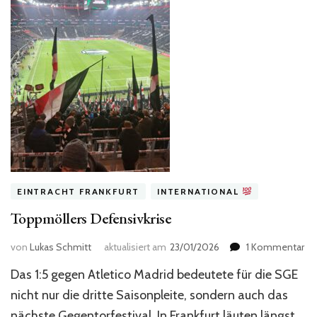
EINTRACHT FRANKFURT
INTERNATIONAL
Toppmöllers Defensivkrise
zu
von
Lukas Schmitt
aktualisiert am
23/01/2026
1 Kommentar
To
Das 1:5 gegen Atletico Madrid bedeutete für die SGE
De
nicht nur die dritte Saisonpleite, sondern auch das
nächste Gegentorfestival. In Frankfurt läuten längst