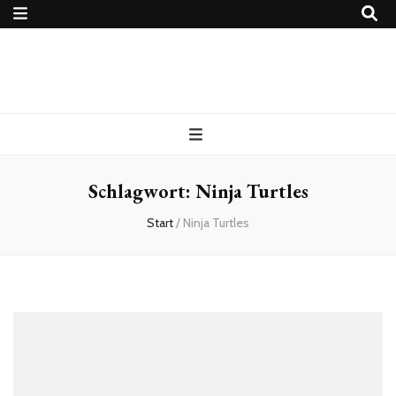
4Ballers – Euer
Fußballblog
Schlagwort:
Ninja Turtles
Start
/
Ninja Turtles