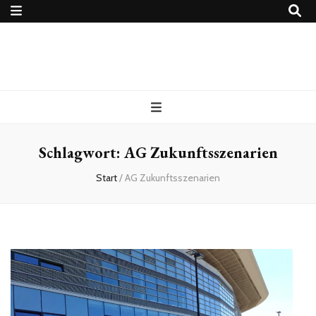
4Ballers – Euer
Fußballblog
Schlagwort:
AG Zukunftsszenarien
Start
/
AG Zukunftsszenarien