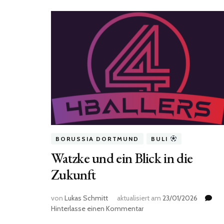
BORUSSIA DORTMUND
BULI
Watzke und ein Blick in die
Zukunft
von
Lukas Schmitt
aktualisiert am
23/01/2026
zu
Hinterlasse einen Kommentar
Watzke