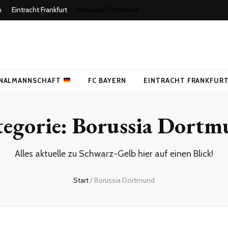
n
Eintracht Frankfurt
Borussia Dortmund
uer Fußballblog
NALMANNSCHAFT
FC BAYERN
EINTRACHT FRANKFUR
egorie:
Borussia Dortm
Alles aktuelle zu Schwarz-Gelb hier auf einen Blick!
Start
/
Borussia Dortmund