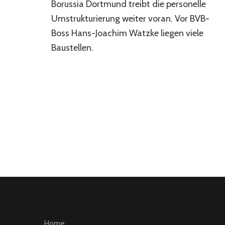
Borussia Dortmund treibt die personelle
und
ein
Umstrukturierung weiter voran. Vor BVB-
Blick
Boss Hans-Joachim Watzke liegen viele
in
Baustellen.
die
Zukunft
Home