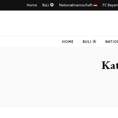
Home
BuLi
Nationalmannschaft
FC Bayer
4Ballers – E
HOME
BULI
NATIO
Kat