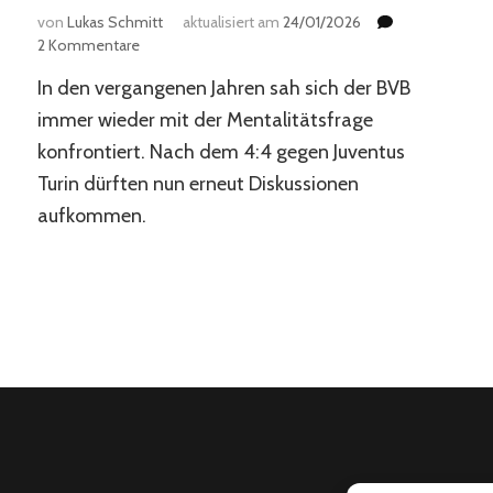
von
Lukas Schmitt
aktualisiert am
24/01/2026
zu
2 Kommentare
Borussia
In den vergangenen Jahren sah sich der BVB
Dortmund
fehlt
immer wieder mit der Mentalitätsfrage
die
konfrontiert. Nach dem 4:4 gegen Juventus
Siegermentalität
Turin dürften nun erneut Diskussionen
aufkommen.